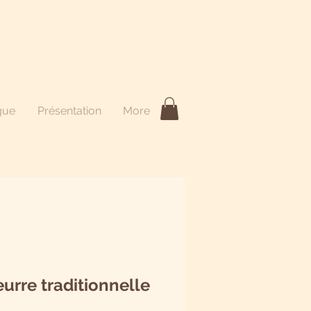
gue
Présentation
More
eurre traditionnelle