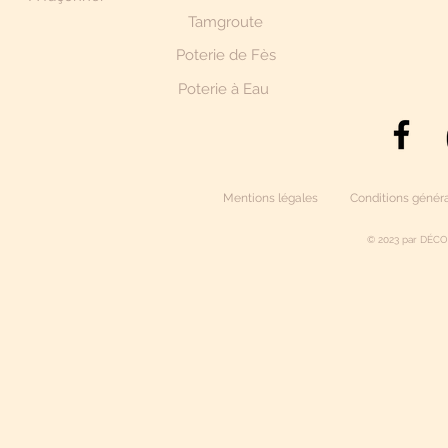
Tamgroute
Poterie de Fès
Poterie à Eau
Mentions légales
Conditions généra
© 2023 par DÉCO