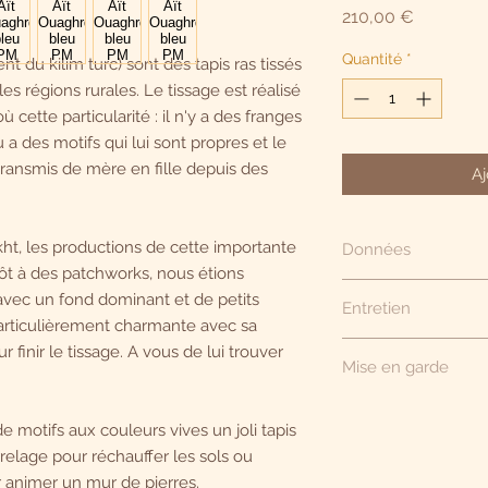
Prix
210,00 €
Quantité
*
t du kilim turc) sont des tapis ras tissés
 régions rurales. Le tissage est réalisé
où cette particularité : il n'y a des franges
 a des motifs qui lui sont propres et le
transmis de mère en fille depuis des
Aj
kht, les productions de cette importante
Données
ôt à des patchworks, nous étions
Tapis dense tissé (et
vec un fond dominant et de petits
Entretien
bleue, orné d'un sem
 particulièrement charmante avec sa
Franges d'un seul cô
A l'ancienne, PEU d
 finir le tissage. A vous de lui trouver
Dimensions : env. 11
Mise en garde
savon de Marseille, f
grands eau puis éten
Tissées manuellemen
peut-être le pressing
 de motifs aux couleurs vives un joli tapis
pièces présentent p
dissymétries qui ne 
rrelage pour réchauffer les sols ou
considérées comme 
 animer un mur de pierres.