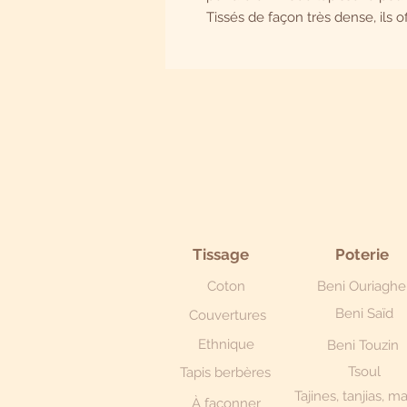
Tissés de façon très dense, ils o
Tissage
Poterie
Coton
Beni Ouriaghe
Beni Saïd
Couvertures
Ethnique
Beni Touzin
Tsoul
Tapis berbères
Tajines, tanjias, m
À façonner