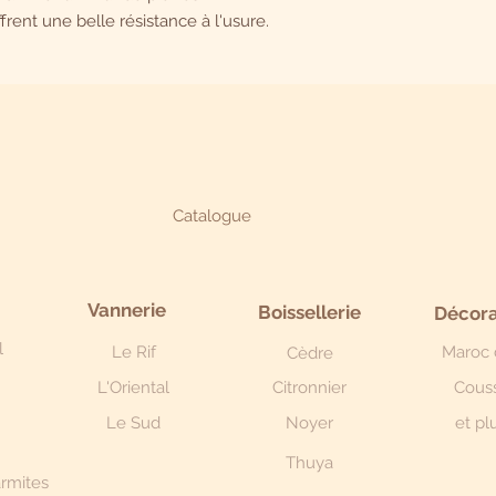
contraire comme la g
ffrent une belle résistance à l'usure.
production artisanal
Chaque pièce est U
Catalogue
Vannerie
Boissellerie
Décora
l
Le Rif
Maroc 
Cèdre
L'Oriental
Citronnier
Cous
Le Sud
Noyer
et plu
Thuya
armites