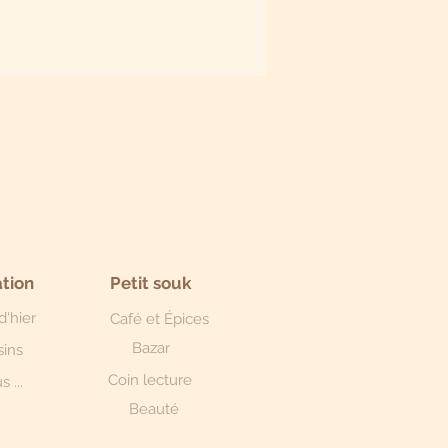
arantie d'une véritable
e pleine de charme !
NIQUE.
tion
Petit souk
d'hier
Café et Épices
Bazar
sins
Coin lecture
s ...
Beauté