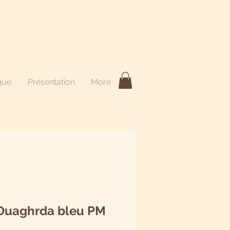
gue
Présentation
More
 Ouaghrda bleu PM