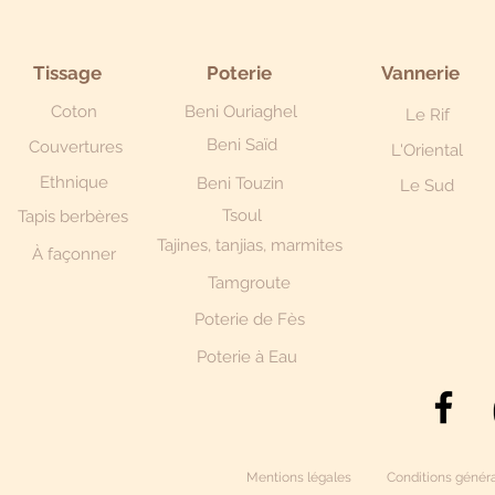
Tissage
Poterie
Vannerie
Coton
Beni Ouriaghel
Le Rif
Beni Saïd
Couvertures
L'Oriental
Ethnique
Beni Touzin
Le Sud
Tsoul
Tapis berbères
Tajines, tanjias, marmites
À façonner
Tamgroute
Poterie de Fès
Poterie à Eau
Mentions légales
Conditions généra