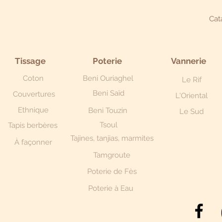
Cat
Tissage
Poterie
Vannerie
Coton
Beni Ouriaghel
Le Rif
Beni Saïd
Couvertures
L'Oriental
Ethnique
Beni Touzin
Le Sud
Tsoul
Tapis berbères
Tajines, tanjias, marmites
À façonner
Tamgroute
Poterie de Fès
Poterie à Eau