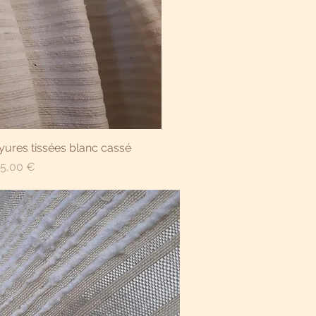
çu rapide
yures tissées blanc cassé
rix
5,00 €