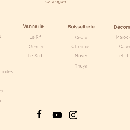
Catalogue
Vannerie
Boissellerie
Décora
l
Le Rif
Maroc 
Cèdre
L'Oriental
Citronnier
Cous
Le Sud
Noyer
et plu
Thuya
armites
ès
u