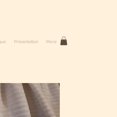
gue
Présentation
More