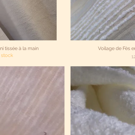
apide
Aper
i tissée à la main
Voilage de Fès e
 stock
Pr
1