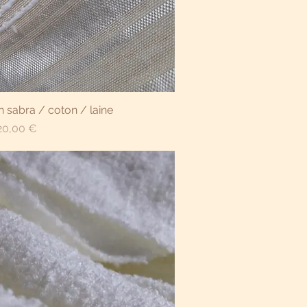
çu rapide
n sabra / coton / laine
ix
20,00 €