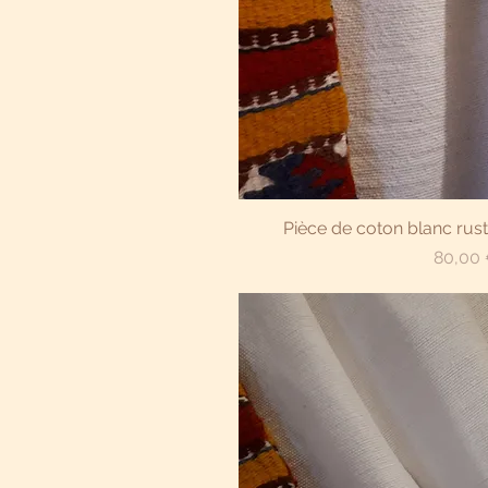
Aperçu r
Pièce de coton blanc rust
Prix
80,00