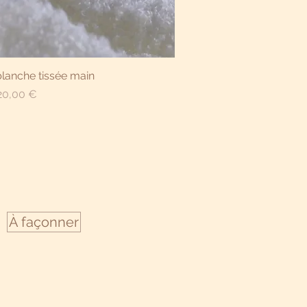
çu rapide
lanche tissée main
ix
20,00 €
À façonner