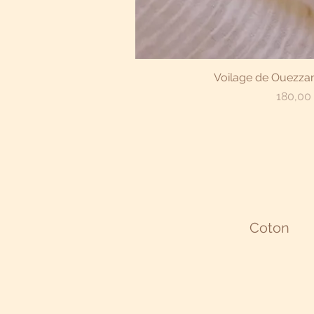
Aperçu r
Voilage de Ouezzane
Prix
180,00
Coton