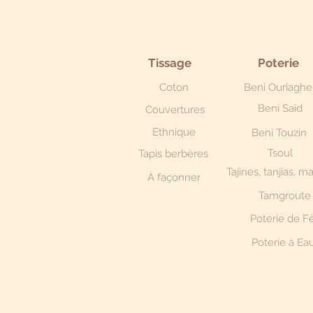
Tissage
Poterie
Coton
Beni Ouriaghe
Beni Saïd
Couvertures
Ethnique
Beni Touzin
Tsoul
Tapis berbères
Tajines, tanjias, m
À façonner
Tamgroute
Poterie de F
Poterie à Ea