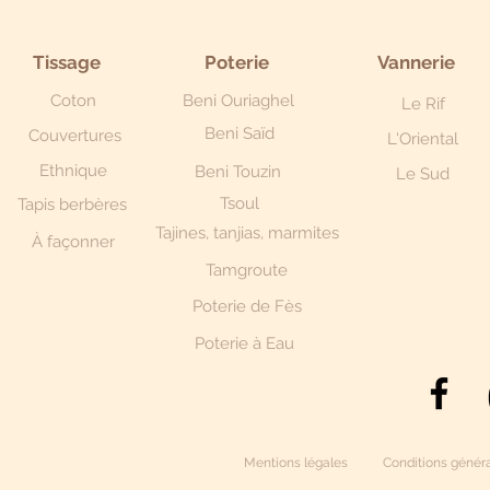
Tissage
Poterie
Vannerie
Coton
Beni Ouriaghel
Le Rif
Beni Saïd
Couvertures
L'Oriental
Ethnique
Beni Touzin
Le Sud
Tsoul
Tapis berbères
Tajines, tanjias, marmites
À façonner
Tamgroute
Poterie de Fès
Poterie à Eau
Mentions légales
Conditions généra