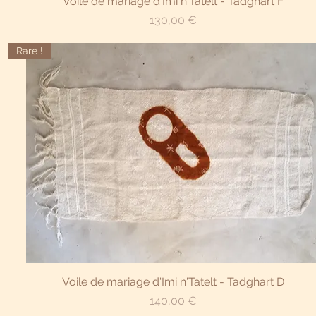
Voile de mariage d'Imi n'Tatelt - Tadghart F
Prix
130,00 €
Rare !
Aperçu rapide
Voile de mariage d'Imi n'Tatelt - Tadghart D
Prix
140,00 €