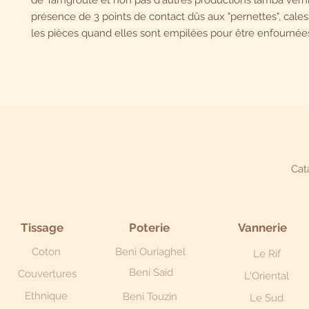
de Tamgroute et non pas d'autres productions lamba vernis
présence de 3 points de contact dûs aux "pernettes", cales
les pièces quand elles sont empilées pour être enfournées
Cat
Tissage
Poterie
Vannerie
Coton
Beni Ouriaghel
Le Rif
Beni Saïd
Couvertures
L'Oriental
Ethnique
Beni Touzin
Le Sud