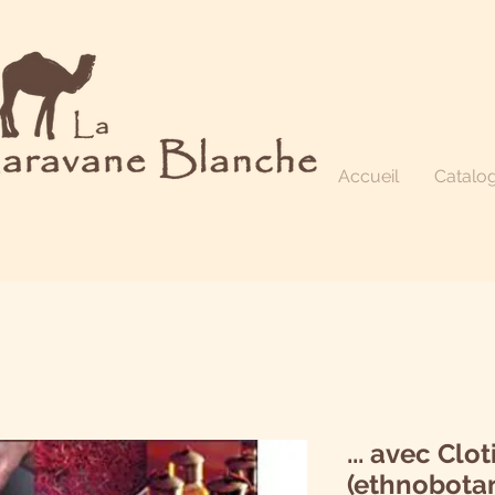
Accueil
Catalo
... avec Clo
(ethnobotan