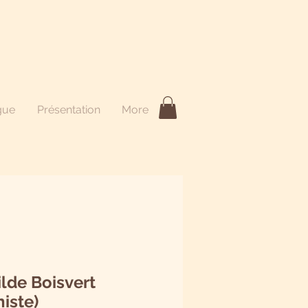
gue
Présentation
More
tilde Boisvert
iste)