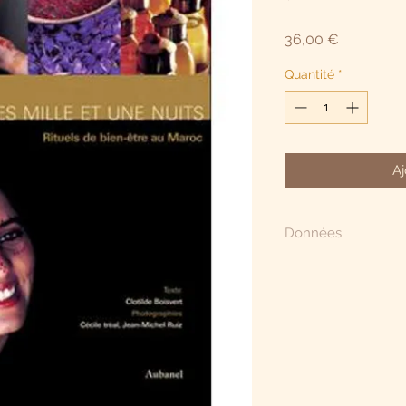
Prix
36,00 €
Quantité
*
Aj
Données
"Les Plantes des 100
Auteur : Clotilde Boi
Photographies Cécil
(Oct. 2005), épuisé c
270060394XISBN-13:
x 2,5 x 23,5 cm.223 
photographies (dont 