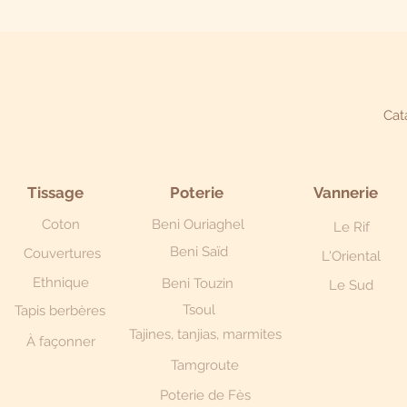
Cat
Tissage
Poterie
Vannerie
Coton
Beni Ouriaghel
Le Rif
Beni Saïd
Couvertures
L'Oriental
Ethnique
Beni Touzin
Le Sud
Tsoul
Tapis berbères
Tajines, tanjias, marmites
À façonner
Tamgroute
Poterie de Fès