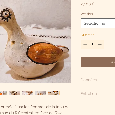
Prix
27,00 €
Version
*
Sélectionner
Quantité
*
Aj
Données
Figurine en terre cuit
Entretien
Argile façonnée et p
issus d'oxydes miné
Dépoussiérage avec 
Hauteur : env. 7 cm. 
tournées) par les femmes de la tribu des
Longueur : env. 19 c
s sud du Rif central, en face de Taza-