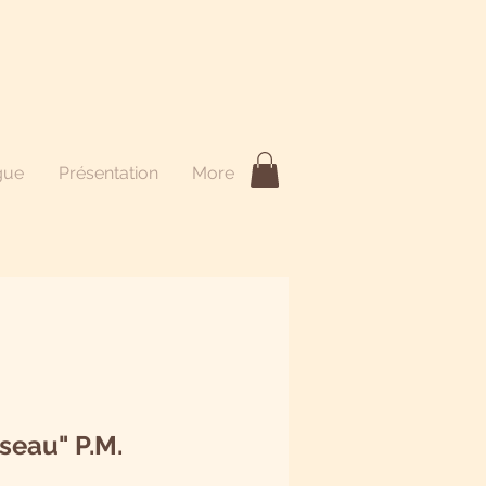
gue
Présentation
More
iseau" P.M.