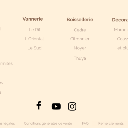
Vannerie
Boissellerie
Décora
l
Le Rif
Maroc 
Cèdre
L'Oriental
Citronnier
Cous
Le Sud
Noyer
et plu
Thuya
armites
ès
u
s légales
Conditions générales de vente
FAQ
Remerciements