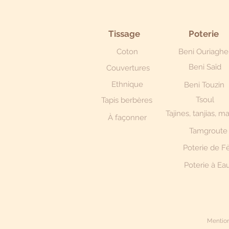
Tissage
Poterie
Coton
Beni Ouriaghe
Beni Saïd
Couvertures
Ethnique
Beni Touzin
Tsoul
Tapis berbères
Tajines, tanjias, m
À façonner
Tamgroute
Poterie de F
Poterie à Ea
Mention