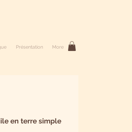
gue
Présentation
More
le en terre simple