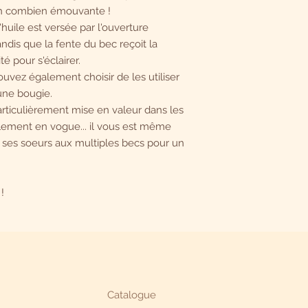
livrer deux pièces id
 oh combien émouvante !
Chacun d'entre vous 
'huile est versée par l'ouverture
d'une authentique pi
ndis que la fente du bec reçoit la
 pour s'éclairer.
uvez également choisir de les utiliser
une bougie.
articulièrement mise en valeur dans les
ellement en vogue... il vous est même
e ses soeurs aux multiples becs pour un
!
Catalogue