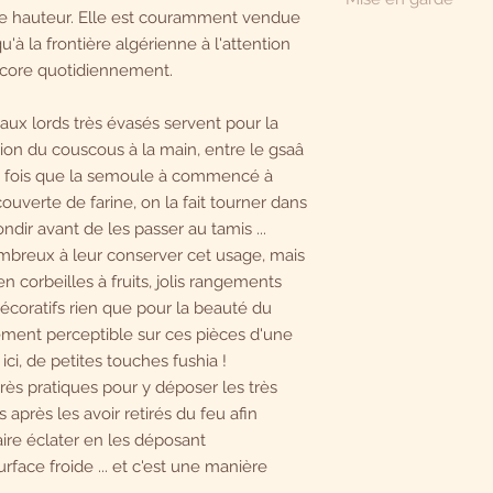
légèrement savonneu
 de hauteur. Elle est couramment vendue
brosse souple et sé
Ces objets étant faç
'à la frontière algérienne à l'attention
ventilé.
chaque vannier ayan
encore quotidiennement.
deux pièces ne sero
c'est là le gage d'au
s aux lords très évasés servent pour la
fabrication artisanale
ion du couscous à la main, entre le gsaâ
une fois que la semoule à commencé à
ouverte de farine, on la fait tourner dans
ondir avant de les passer au tamis ...
breux à leur conserver cet usage, mais
en corbeilles à fruits, jolis rangements
écoratifs rien que pour la beauté du
rement perceptible sur ces pièces d'une
ici, de petites touches fushia !
rès pratiques pour y déposer les très
après les avoir retirés du feu afin
faire éclater en les déposant
ace froide ... et c'est une manière