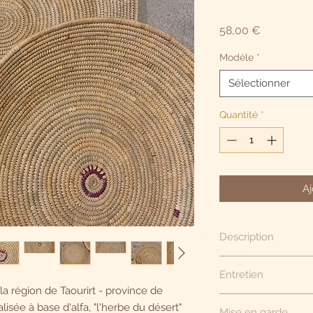
Prix
58,00 €
Modèle
*
Sélectionner
Quantité
*
Aj
Description
Corbeille à simple p
Entretien
petites touches fushi
 région de Taourirt - province de
G.M. : Diamètre env.
Comme bon nombre d
alisée à base d'alfa, "l'herbe du désert"
Mise en garde