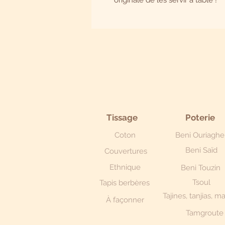
originale de les servir à table !
Tissage
Poterie
Coton
Beni Ouriaghe
Beni Saïd
Couvertures
Ethnique
Beni Touzin
Tsoul
Tapis berbères
Tajines, tanjias, m
À façonner
Tamgroute