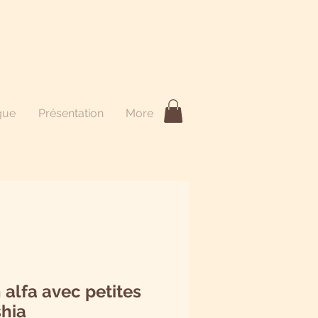
gue
Présentation
More
alfa avec petites
shia