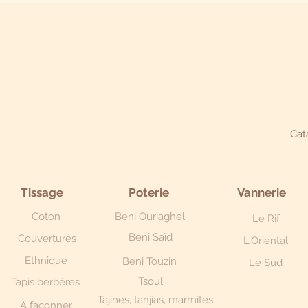
Cat
Tissage
Poterie
Vannerie
Coton
Beni Ouriaghel
Le Rif
Beni Saïd
Couvertures
L'Oriental
Ethnique
Beni Touzin
Le Sud
Tsoul
Tapis berbères
Tajines, tanjias, marmites
À façonner