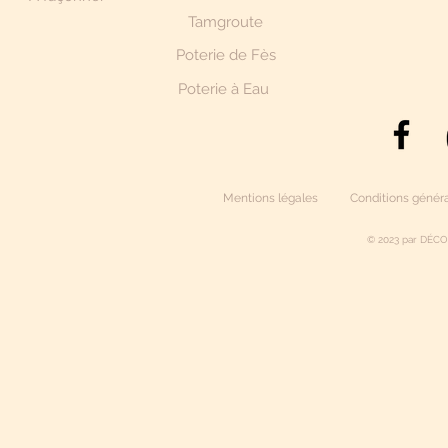
Tamgroute
Poterie de Fès
Poterie à Eau
Mentions légales
Conditions généra
© 2023 par DÉCO