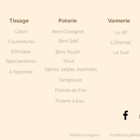
Tissage
Poterie
Vannerie
Coton
Beni Ouriaghel
Le Rif
Beni Saïd
Couvertures
L'Oriental
Ethnique
Beni Touzin
Le Sud
Tsoul
Tapis berbères
Tajines, tanjias, marmites
À façonner
Tamgroute
Poterie de Fès
Poterie à Eau
Mentions légales
Conditions généra