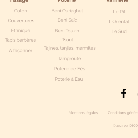
Tissage
Poterie
Vannerie
Coton
Beni Ouriaghel
Le Rif
Beni Saïd
Couvertures
L'Oriental
Ethnique
Beni Touzin
Le Sud
Tsoul
Tapis berbères
Tajines, tanjias, marmites
À façonner
Tamgroute
Poterie de Fès
Poterie à Eau
Mentions légales
Conditions généra
© 2023 par DÉCO