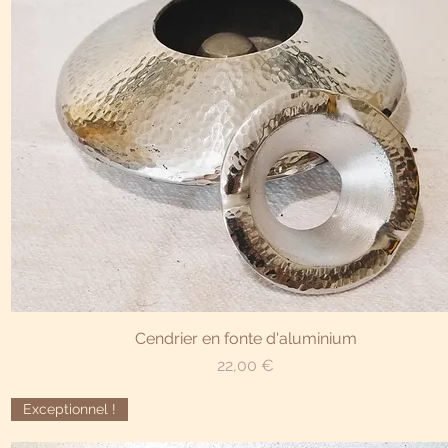
Aperçu rapide
Cendrier en fonte d'aluminium
Prix
22,00 €
Exceptionnel !