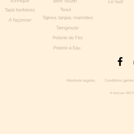
Ethnique
Beni Touzin
Le Sud
Tsoul
Tapis berbères
Tajines, tanjias, marmites
À façonner
Tamgroute
Poterie de Fès
Poterie à Eau
Mentions légales
Conditions généra
© 2023 par DÉCO