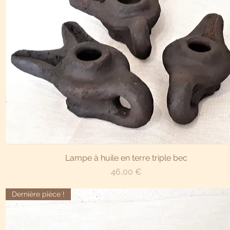
Aperçu rapide
Lampe à huile en terre triple bec
Prix
46,00 €
Dernière pièce !