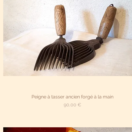
Aperçu rapide
Peigne à tasser ancien forgé à la main
Prix
90,00 €